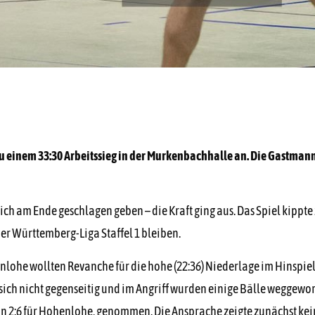
u einem 33:30 Arbeitssieg in der Murkenbachhalle an. Die Gastman
 sich am Ende geschlagen geben – die Kraft ging aus. Das Spiel kippt
er Württemberg-Liga Staffel 1 bleiben.
enlohe wollten Revanche für die hohe (22:36) Niederlage im Hinspi
e sich nicht gegenseitig und im Angriff wurden einige Bälle weggewo
von 2:6 für Hohenlohe, genommen. Die Ansprache zeigte zunächst ke