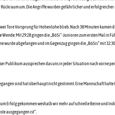
m Rückraum um. Die Angriffe wurden gefährlicher und erfolgreicher 
. zwei Tore Vorsprung für Hohenlohe blieb. Nach 38 Minuten kamen d
e Wende: Mit 29:28 gingen die „BöSi“-Junioren zum ersten Mal in Fü
une wurde abgefangen und im Gegenzug gingen die „BöSis“ mit 32:30, 
nser Publikum aussprechen das uns in jeder Situation nach vorne pei
gegangen sind hat überhaupt nicht gestimmt. Eine Mannschaft hatte 
 zum Erfolg gekommen weshalb wir mehr auf schnelle Beine und Ind
ste ausgegangen ist“.