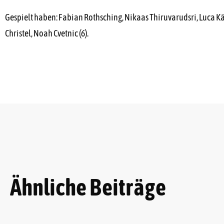
Gespielt haben: Fabian Rothsching, Nikaas Thiruvarudsri, Luca Kälbly
Christel, Noah Cvetnic (6).
Ähnliche Beiträge