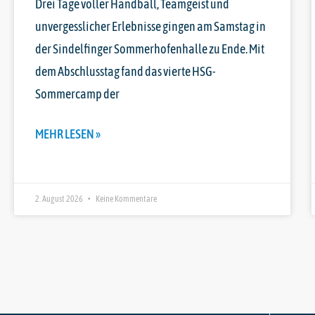
Drei Tage voller Handball, Teamgeist und
unvergesslicher Erlebnisse gingen am Samstag in
der Sindelfinger Sommerhofenhalle zu Ende. Mit
dem Abschlusstag fand das vierte HSG-
Sommercamp der
MEHR LESEN »
2. August 2026
Keine Kommentare