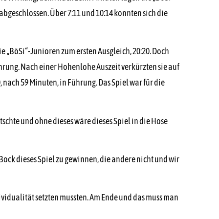
abgeschlossen. Über 7:11 und 10:14 konnten sich die
ie „BöSi“-Junioren zum ersten Ausgleich, 20:20. Doch
hrung. Nach einer Hohenlohe Auszeit verkürzten sie auf
nach 59 Minuten, in Führung. Das Spiel war für die
tschte und ohne dieses wäre dieses Spiel in die Hose
Bock dieses Spiel zu gewinnen, die andere nicht und wir
ividualität setzten mussten. Am Ende und das muss man