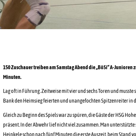
150 Zuschauer treiben am Samstag Abend die „BöSi“ A-Junioren z
Minuten.
Lag oft in Führung. Zeitweise mit vier und sechs Toren und musste
Bank den Heimsieg feierten und unangefochten Spitzenreiter in d
Gleich zu Beginn des Spiels war zu spüren, die Gäste der HSG Hoh
präsent. In der Abwehr lief nicht viel zusammen. Man unterstützt
Heinkele schon nach fünf Minuten die erste Auszeit, beim Stand 