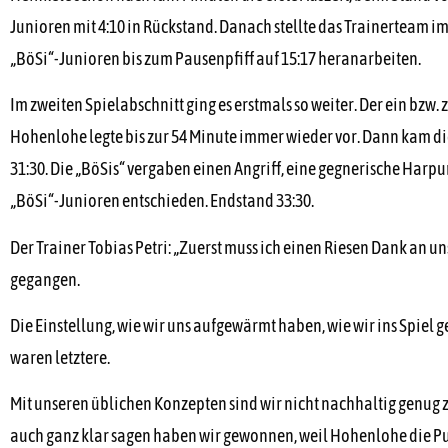
Junioren mit 4:10 in Rückstand. Danach stellte das Trainerteam i
„BöSi“-Junioren bis zum Pausenpfiff auf 15:17 heranarbeiten.
Im zweiten Spielabschnitt ging es erstmals so weiter. Der ein bzw
Hohenlohe legte bis zur 54 Minute immer wieder vor. Dann kam di
31:30. Die „BöSis“ vergaben einen Angriff, eine gegnerische Harp
„BöSi“-Junioren entschieden. Endstand 33:30.
Der Trainer Tobias Petri: „Zuerst muss ich einen Riesen Dank an u
gegangen.
Die Einstellung, wie wir uns aufgewärmt haben, wie wir ins Spiel 
waren letztere.
Mit unseren üblichen Konzepten sind wir nicht nachhaltig genug
auch ganz klar sagen haben wir gewonnen, weil Hohenlohe die Pu