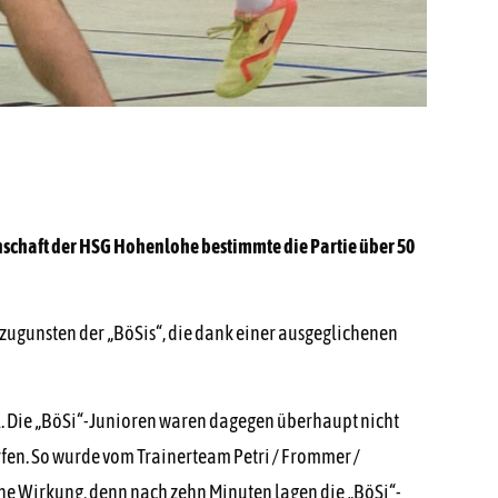
nschaft der HSG Hohenlohe bestimmte die Partie über 50
e zugunsten der „BöSis“, die dank einer ausgeglichenen
el. Die „BöSi“-Junioren waren dagegen überhaupt nicht
rfen. So wurde vom Trainerteam Petri / Frommer /
ine Wirkung, denn nach zehn Minuten lagen die „BöSi“-