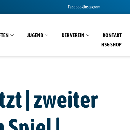
Facebook
Instagram
FTEN
JUGEND
DER VEREIN
KONTAKT
HSG SHOP
zt | zweiter
 Spiel |