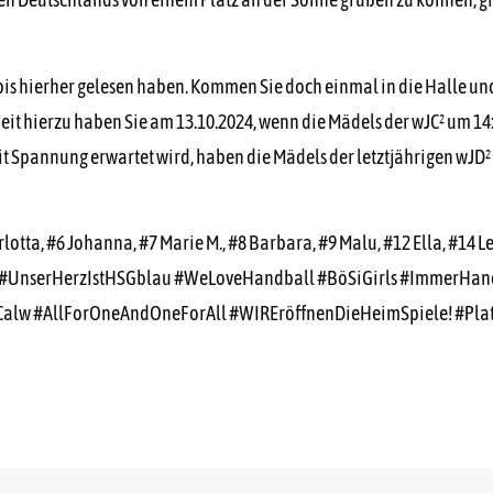
t bis hierher gelesen haben. Kommen Sie doch einmal in die Halle und
t hierzu haben Sie am 13.10.2024, wenn die Mädels der wJC² um 1
it Spannung erwartet wird, haben die Mädels der letztjährigen wJD²
arlotta, #6 Johanna, #7 Marie M., #8 Barbara, #9 Malu, #12 Ella, #14 
UnserHerzIstHSGblau #WeLoveHandball #BöSiGirls #ImmerHan
Calw #AllForOneAndOneForAll #WIREröffnenDieHeimSpiele! #Pl