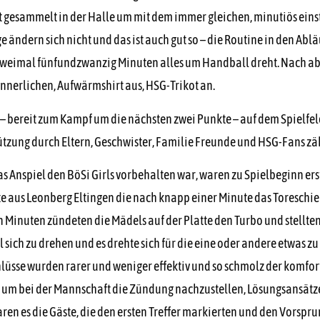
t gesammelt in der Halle um mit dem immer gleichen, minutiös ei
ndern sich nicht und das ist auch gut so – die Routine in den Ablä
 zweimal fünfundzwanzig Minuten alles um Handball dreht. Nach a
rinnerlichen, Aufwärmshirt aus, HSG-Trikot an.
 – bereit zum Kampf um die nächsten zwei Punkte – auf dem Spielfel
stützung durch Eltern, Geschwister, Familie Freunde und HSG-Fans z
das Anspiel den BöSi Girls vorbehalten war, waren zu Spielbeginn ers
äste aus Leonberg Eltingen die nach knapp einer Minute das Toreschi
 Minuten zündeten die Mädels auf der Platte den Turbo und stellten v
ch zu drehen und es drehte sich für die eine oder andere etwas zu
chlüsse wurden rarer und weniger effektiv und so schmolz der komfo
zi, um bei der Mannschaft die Zündung nachzustellen, Lösungsansät
en es die Gäste, die den ersten Treffer markierten und den Vorspru