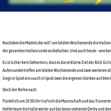
Nachdem die Mädels der wJC² am letzten Wochenende die Hallenr
der gesamten Hallenrunde vorbehalten. Und auch heute – wie bere
Es ist sicher kein Geheimnis, dass es das erklärte Ziel der BöSi 
Aufeinandertreffen am letzten Wochenende und zwei weiteren abs
Siegs in Spiel eins auch in Spiel zwei die eigenen Stärken auf d
Doch der Reihe nach.
Pünktlich um 10:30 Uhr traf sich die Mannschaft und das Trainer
Helferteam die Halle weiter auf das bevorstehende Derby und den