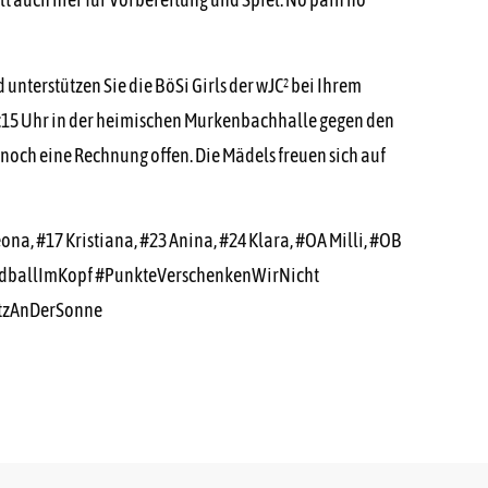
 unterstützen Sie die BöSi Girls der wJC² bei Ihrem
4:15 Uhr in der heimischen Murkenbachhalle gegen den
 noch eine Rechnung offen. Die Mädels freuen sich auf
Leona, #17 Kristiana, #23 Anina, #24 Klara, #OA Milli, #OB
dballImKopf #PunkteVerschenkenWirNicht
atzAnDerSonne