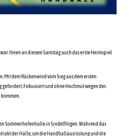
war ihnen an diesem Samstag auch das erste Heimspiel
olen. Mit dem Rückenwind vom Sieg aus dem ersten
ng gefordert. Fokussiert und ohne Hochmut wegen des
zu kommen.
eeren Sommerhofenhalle in Sindelfingen. Während das
ntrakt der Halle, um die Handballausrüstung und die