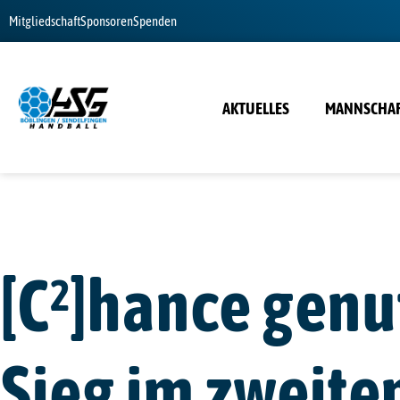
Mitgliedschaft
Sponsoren
Spenden
AKTUELLES
MANNSCHA
[C²]hance genut
Sieg im zweiten