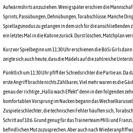
Aufwärmshirts anzuziehen. Wenig später erschien die Mannschaf
Sprints, Passübungen, Dehnübungen, Torabschlüsse. Manche Dinge ä
Spieltagsmodus zu gelangen in dem sich für die anschließenden
ein letztes Mal in die Kabine zurück. Durst löschen, Matchplan ve
Kurz vor Spielbeginn um 11:30 Uhr erschienen die BöSi Girls dann
zeigte sich auch heute, dass die Mädels auf die zahlreiche Unter
Pünktlich um 11:30 Uhr pfiff der Schiedsrichter die Partie an. Da 
erste Angriff brachte nichts Zählbares. Viel mehr waren es die G
genau der richtige „Hallo wach Effekt“ denn in den folgenden zehn
komfortablen Vorsprung im Nacken begann das Wechselkarussell si
Zuspiele schlechter, die technischen Fehler häuften sich, Torabs
Schritt auf 10:6. Grund genug für das Trainerteam Milli und Fran
befindlichen Mut zuzusprechen. Aber auch nach Wiederanpfiff war