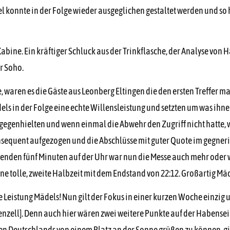
el konnte in der Folge wieder ausgeglichen gestaltet werden und s
abine. Ein kräftiger Schluck aus der Trinkflasche, der Analyse von 
r Soho.
waren es die Gäste aus Leonberg Eltingen die den ersten Treffer ma
s in der Folge eine echte Willensleistung und setzten um was ihnen
dagegenhielten und wenn einmal die Abwehr den Zugriff nicht hatte, 
sequent aufgezogen und die Abschlüsse mit guter Quote im gegnerisc
benden fünf Minuten auf der Uhr war nun die Messe auch mehr oder w
 tolle, zweite Halbzeit mit dem Endstand von 22:12. Großartig Mäde
ute Leistung Mädels! Nun gilt der Fokus in einer kurzen Woche einzi
enzell]. Denn auch hier wären zwei weitere Punkte auf der Habenseit
n Deutschlands von einem Platz an der Sonne grüßen zu können, gilt