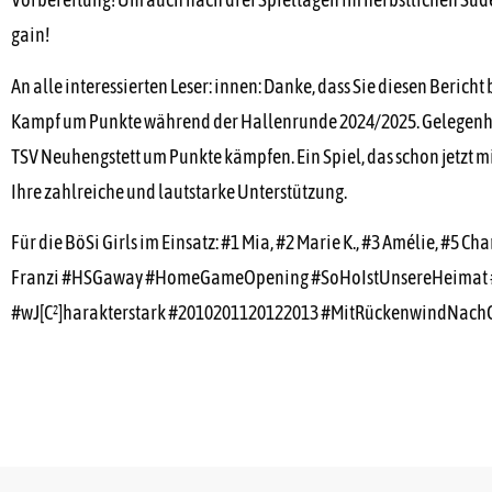
gain!
An alle interessierten Leser: innen: Danke, dass Sie diesen Berich
Kampf um Punkte während der Hallenrunde 2024/2025. Gelegenhei
TSV Neuhengstett um Punkte kämpfen. Ein Spiel, das schon jetzt m
Ihre zahlreiche und lautstarke Unterstützung.
Für die BöSi Girls im Einsatz: #1 Mia, #2 Marie K., #3 Amélie, #5 Ch
Franzi #HSGaway #HomeGameOpening #SoHoIstUnsereHeimat #
#wJ[C²]harakterstark #2010201120122013 #MitRückenwindNach