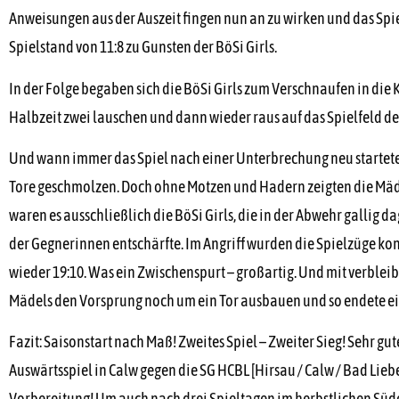
Anweisungen aus der Auszeit fingen nun an zu wirken und das Spi
Spielstand von 11:8 zu Gunsten der BöSi Girls.
In der Folge begaben sich die BöSi Girls zum Verschnaufen in die K
Halbzeit zwei lauschen und dann wieder raus auf das Spielfeld de
Und wann immer das Spiel nach einer Unterbrechung neu startete, 
Tore geschmolzen. Doch ohne Motzen und Hadern zeigten die Mädel
waren es ausschließlich die BöSi Girls, die in der Abwehr gallig 
der Gegnerinnen entschärfte. Im Angriff wurden die Spielzüge kon
wieder 19:10. Was ein Zwischenspurt – großartig. Und mit verblei
Mädels den Vorsprung noch um ein Tor ausbauen und so endete eine
Fazit: Saisonstart nach Maß! Zweites Spiel – Zweiter Sieg! Sehr g
Auswärtsspiel in Calw gegen die SG HCBL [Hirsau / Calw / Bad Lieb
Vorbereitung! Um auch nach drei Spieltagen im herbstlichen Süde