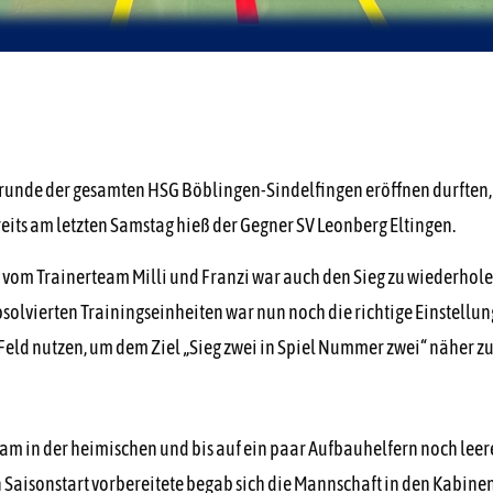
unde der gesamten HSG Böblingen-Sindelfingen eröffnen durften, 
its am letzten Samstag hieß der Gegner SV Leonberg Eltingen.
Girls vom Trainerteam Milli und Franzi war auch den Sieg zu wiederh
olvierten Trainingseinheiten war nun noch die richtige Einstellu
em Feld nutzen, um dem Ziel „Sieg zwei in Spiel Nummer zwei“ näher 
team in der heimischen und bis auf ein paar Aufbauhelfern noch l
 Saisonstart vorbereitete begab sich die Mannschaft in den Kabine