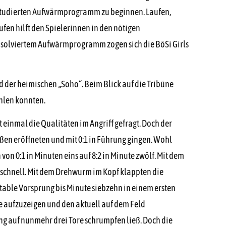
nstudierten Aufwärmprogramm zu beginnen. Laufen,
ufen hilft den Spielerinnen in den nötigen
bsolviertem Aufwärmprogramm zogen sich die BöSi Girls
d der heimischen „Soho“. Beim Blick auf die Tribüne
ählen konnten.
t einmal die Qualitäten im Angriff gefragt. Doch der
eßen eröffneten und mit 0:1 in Führung gingen. Wohl
on 0:1 in Minuten eins auf 8:2 in Minute zwölf. Mit dem
 schnell. Mit dem Drehwurm im Kopf klappten die
rtable Vorsprung bis Minute siebzehn in einem ersten
ze aufzuzeigen und den aktuell auf dem Feld
ng auf nunmehr drei Tore schrumpfen ließ. Doch die