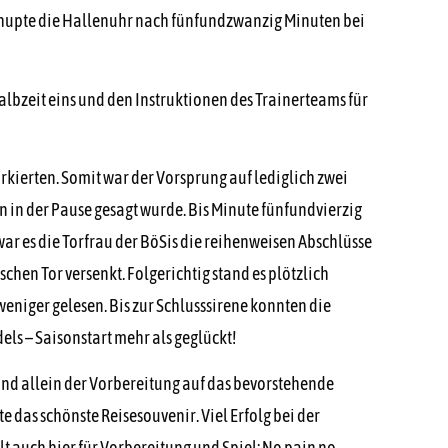
o hupte die Hallenuhr nach fünfundzwanzig Minuten bei
Halbzeit eins und den Instruktionen des Trainerteams für
rkierten. Somit war der Vorsprung auf lediglich zwei
 in der Pause gesagt wurde. Bis Minute fünfundvierzig
war es die Torfrau der BöSis die reihenweisen Abschlüsse
hen Tor versenkt. Folgerichtig stand es plötzlich
eniger gelesen. Bis zur Schlusssirene konnten die
ls – Saisonstart mehr als geglückt!
g und allein der Vorbereitung auf das bevorstehende
e das schönste Reisesouvenir. Viel Erfolg bei der
 auch hier für Vorbereitung und Spiel: No pain no