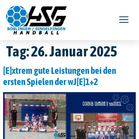
Tag:
26. Januar 2025
[E]xtrem gute Leistungen bei den
ersten Spielen der wJ[E]1+2