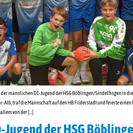
s der männlichen D1-Jugend der HSG Böblingen/Sindelfingen in die 
kar-Alb, traf die Mannschaft auf den HB Filderstadt und feierte ein
allem von der […]
 D-Jugend der HSG Böbling