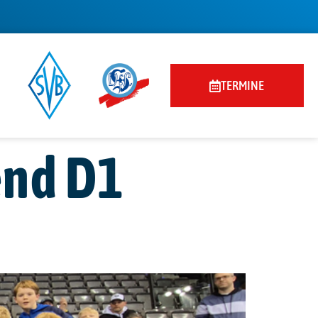
TERMINE
end D1