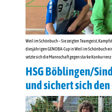
Weil im Schönbuch – Sie zeigten Teamgeist, Kampf
diesjährigen GENOBA-Cup in Weil im Schönbuch einen
setzte sich die Mannschaft gegen starke Konkurrenz 
HSG Böblingen/Sinde
und sichert sich den 