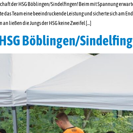
haft der HSG Böblingen/Sindelfingen! Beim mit Spannung erwarte
eigte das Team eine beeindruckende Leistung und sicherte sich am End
n ließen die Jungs der HSG keine Zweifel […]
 HSG Böblingen/Sindelfin