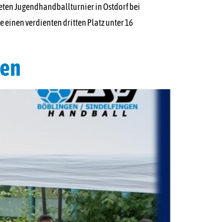
ten Jugendhandballturnier in Ostdorf bei
e einen verdienten dritten Platz unter 16
gen