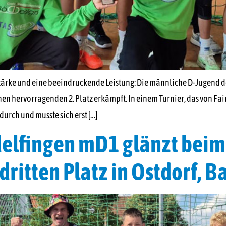
stärke und eine beeindruckende Leistung: Die männliche D-Jugend 
 hervorragenden 2. Platz erkämpft. In einem Turnier, das von Fai
durch und musste sich erst […]
lfingen mD1 glänzt beim 
dritten Platz in Ostdorf, B