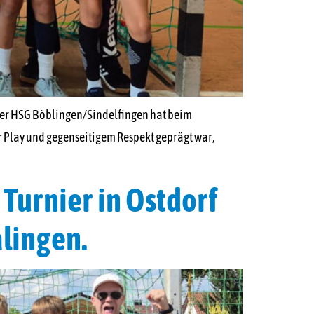
der HSG Böblingen/Sindelfingen hat beim
r Play und gegenseitigem Respekt geprägt war,
Turnier in Ostdorf
alingen.