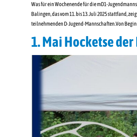
Was für ein Wochenende für die mD1-Jugendmannsc
Balingen, das vom 11. bis 13. Juli 2025 stattfand, z
teilnehmenden D-Jugend-Mannschaften.Von Beginn a
1. Mai Hocketse der