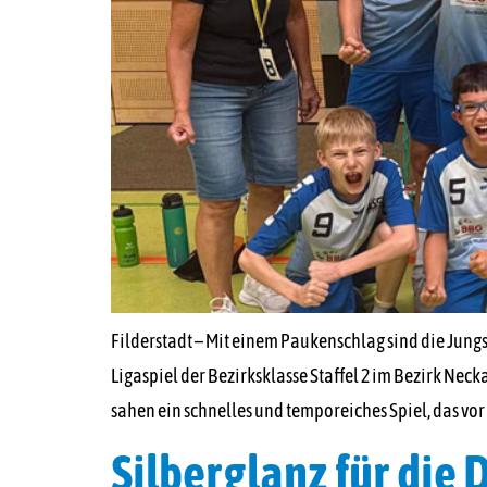
Filderstadt – Mit einem Paukenschlag sind die Jung
Ligaspiel der Bezirksklasse Staffel 2 im Bezirk Nec
sahen ein schnelles und temporeiches Spiel, das vor 
Silberglanz für die