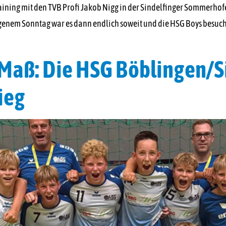
ining mit den TVB Profi Jakob Nigg in der Sindelfinger Sommerhofe
genem Sonntag war es dann endlich soweit und die HSG Boys besucht
 Maß: Die HSG Böblingen/
ieg