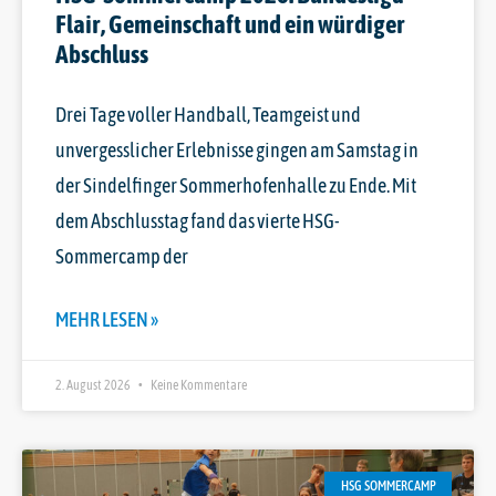
Flair, Gemeinschaft und ein würdiger
Abschluss
Drei Tage voller Handball, Teamgeist und
unvergesslicher Erlebnisse gingen am Samstag in
der Sindelfinger Sommerhofenhalle zu Ende. Mit
dem Abschlusstag fand das vierte HSG-
Sommercamp der
MEHR LESEN »
2. August 2026
Keine Kommentare
HSG SOMMERCAMP