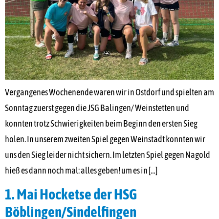
Vergangenes Wochenende waren wir in Ostdorf und spielten am
Sonntag zuerst gegen die JSG Balingen/ Weinstetten und
konnten trotz Schwierigkeiten beim Beginn den ersten Sieg
holen. In unserem zweiten Spiel gegen Weinstadt konnten wir
uns den Sieg leider nicht sichern. Im letzten Spiel gegen Nagold
hieß es dann noch mal: alles geben! um es in […]
1. Mai Hocketse der HSG
Böblingen/Sindelfingen