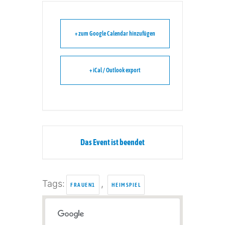
+ zum Google Calendar hinzufügen
+ iCal / Outlook export
Das Event ist beendet
Tags:
,
FRAUEN1
HEIMSPIEL